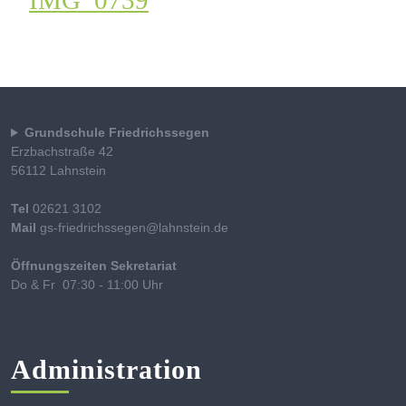
IMG_0739
Grundschule Friedrichssegen
Erzbachstraße 42
56112 Lahnstein
Tel
02621 3102
Mail
gs-friedrichssegen@lahnstein.de
Öffnungszeiten Sekretariat
Do & Fr 07:30 - 11:00 Uhr
Administration