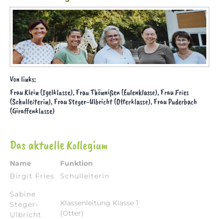
Von links:
Frau Klein (Igelklasse), Frau Thönnißen (Eulenklasse), Frau Fries
(Schulleiterin), Frau Steger-Ulbricht (Otterklasse), Frau Puderbach
(Giraffenklasse)
Das aktuelle Kollegium
Name
Funktion
Birgit Fries
Schulleiterin
Sabine
Klassenleitung Klasse 1
Steger-
(Otter)
Ulbricht