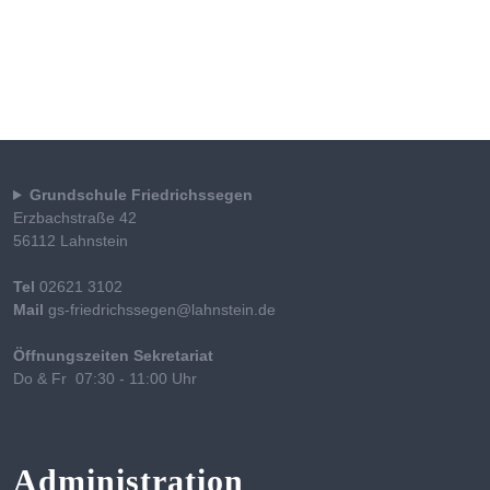
Grundschule Friedrichssegen
Erzbachstraße 42
56112 Lahnstein
Tel
02621 3102
Mail
gs-friedrichssegen@lahnstein.de
Öffnungszeiten Sekretariat
Do & Fr 07:30 - 11:00 Uhr
Administration